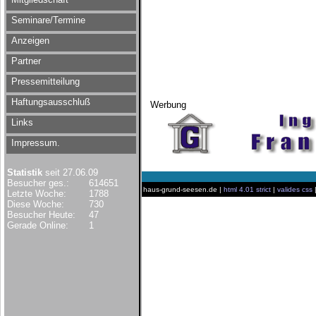
Seminare/Termine
Anzeigen
Partner
Pressemitteilung
Haftungsausschluß
Werbung
Links
Impressum.
Statistik
seit 27.06.09
Besucher ges.:
614651
haus-grund-seesen.de |
html 4.01 strict
|
valides css
Letzte Woche:
1788
Diese Woche:
730
Besucher Heute:
47
Gerade Online:
1