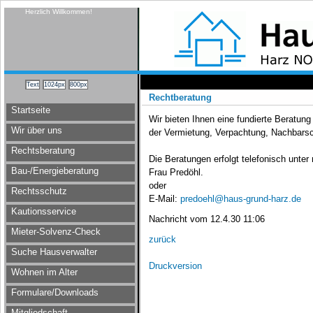
Herzlich Willkommen!
Rechtberatung
Startseite
Wir bieten Ihnen eine fundierte Beratung
Wir über uns
der Vermietung, Verpachtung, Nachbarsc
Rechtsberatung
Die Beratungen erfolgt telefonisch unte
Bau-/Energieberatung
Frau Predöhl.
oder
Rechtsschutz
E-Mail:
predoehl@haus-grund-harz.de
Kautionsservice
Nachricht vom 12.4.30 11:06
Mieter-Solvenz-Check
zurück
Suche Hausverwalter
Druckversion
Wohnen im Alter
Formulare/Downloads
Mitgliedschaft