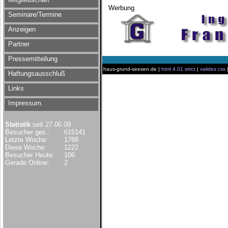
Werbung
Seminare/Termine
Anzeigen
Partner
Pressemitteilung
haus-grund-seesen.de |
html 4.01 strict
|
valides css
Haftungsausschluß
Links
Impressum.
Statistik
seit 27.06.09
Besucher ges.:
615141
Letzte Woche:
1788
Diese Woche:
1222
Besucher Heute:
106
Gerade Online:
2