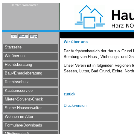
Herzlich Willkommen!
Wir über uns
Startseite
Der Aufgabenbereich der Haus & Grund 
Wir über uns
Beratung von Haus-, Wohnungs- und Gr
Rechtsberatung
Unser Verein ist in folgenden Regionen fü
Seesen, Lutter, Bad Grund, Echte, No
Bau-/Energieberatung
Rechtsschutz
Kautionsservice
zurück
Mieter-Solvenz-Check
Druckversion
Suche Hausverwalter
Wohnen im Alter
Formulare/Downloads
Mitgliedschaft