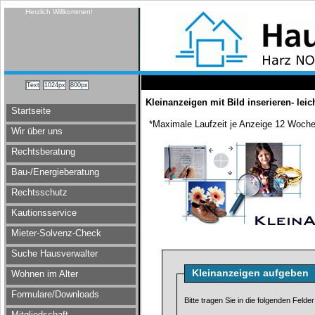
Herzlich Willkommen!
Kleinanzeigen mit Bild inserieren- lei
Startseite
*Maximale Laufzeit je Anzeige 12 Woche
Wir über uns
Rechtsberatung
Bau-/Energieberatung
Rechtsschutz
Kautionsservice
Mieter-Solvenz-Check
Suche Hausverwalter
Kleinanzeigen aufgeben
Wohnen im Alter
Formulare/Downloads
Bitte tragen Sie in die folgenden Felder
Mitgliedschaft