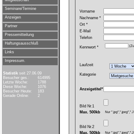
Seminare/Termine
Vorname
Anzeigen
Nachname *
Ort *
Partner
E-Mail
Pressemitteilung
Telefon
Haftungsausschluß
(Zu
Kennwort *
Links
Impressum.
Laufzeit
Statistik
seit 27.06.09
Kategorie
Besucher ges.:
614995
Letzte Woche:
1788
Diese Woche:
1076
Anzeigetitel*
Besucher Heute:
183
Gerade Online:
2
Bild Nr.1
Max. 500kb
Nur ".jpg",".jpeg",
Bild Nr.2
Max. 500kb
Nur ".jpg",".jpeg",