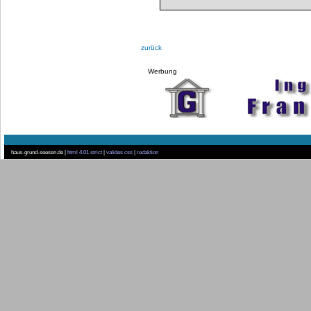
zurück
Werbung
haus-grund-seesen.de |
html 4.01 strict
|
valides css
|
redaktion